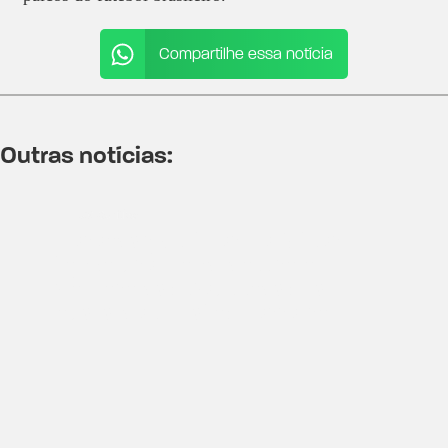
Compartilhe essa notícia
Outras notícias:
XV Curitiba
Vereador Guilherme Kilter
lança pré-candidatura à
Câmara dos Deputados com
apoio de Nikolas Ferreira