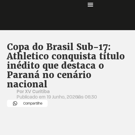
Copa do Brasil Sub-17:
Athletico conquista título
inédito que destaca o
Paraná no cenário
nacional
Por XV Curitiba
Publicado em
19 Junho, 2026
às
06:30
Compartilhe