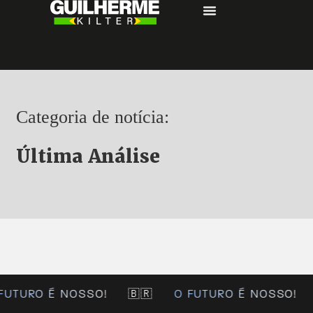
Categoria de notícia:
Última Análise
FUTURO É NOSSO!
🇧🇷
O FUTURO É NOSSO!