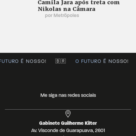
Camila Jara após treta com
Nikolas na Câmara
por Metrópoles
FUTURO É NOSSO!
🇧🇷
O FUTURO É NOSSO!
Me siga nas redes sociais
Gabinete Guilherme Kilter
Av. Visconde de Guarapuava, 2601